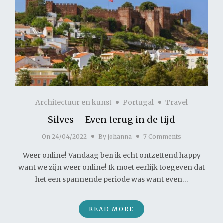
Architectuur en kunst
Portugal
Travel
Silves – Even terug in de tijd
On
24/04/2022
By
johanna
7 Comments
Weer online! Vandaag ben ik echt ontzettend happy
want we zijn weer online! Ik moet eerlijk toegeven dat
het een spannende periode was want even…
READ MORE