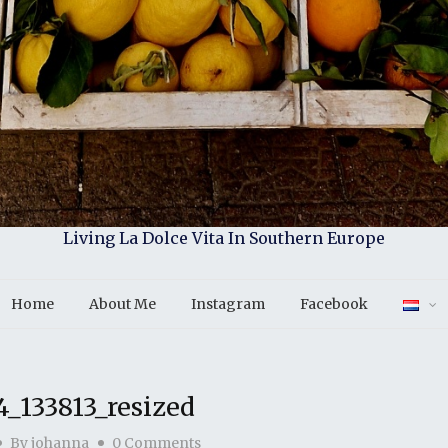
Living La Dolce Vita In Southern Europe
Home
About Me
Instagram
Facebook
_133813_resized
By
johanna
0 Comments