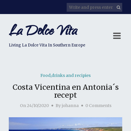
La Dolce Vita
Living La Dolce Vita In Southern Europe
Food,drinks and recipies
Costa Vicentina en Antonia´s
recept
On
24/10/2020
By
johanna
0 Comments