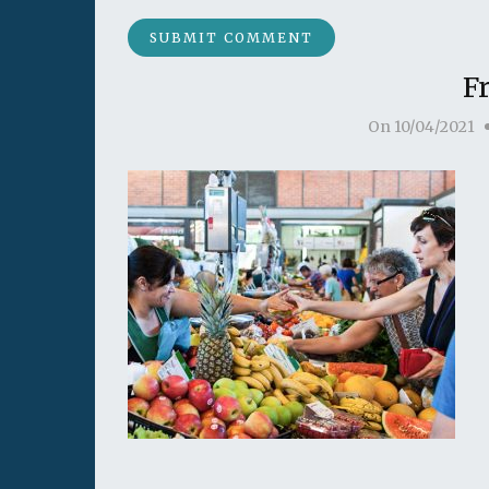
F
On
10/04/2021