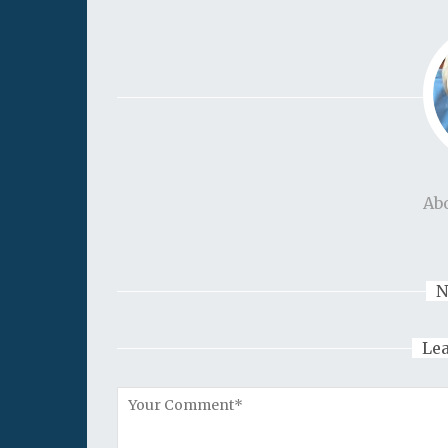
Ab
N
Le