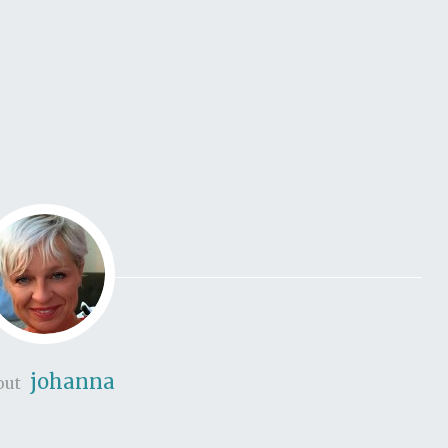
johanna
out