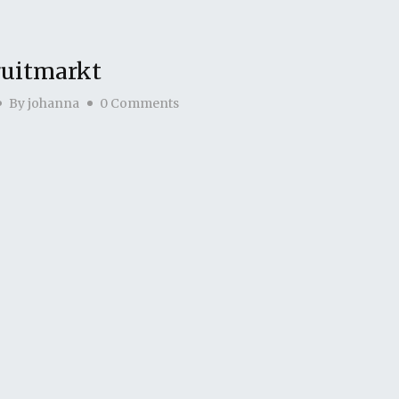
ruitmarkt
By
johanna
0 Comments