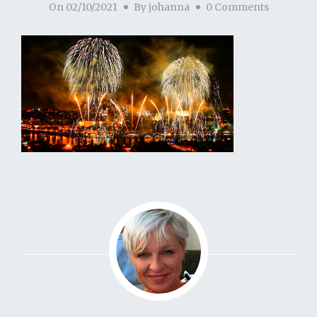
On
02/10/2021
By
johanna
0 Comments